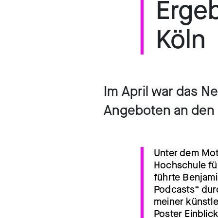
Erge
Köln
Im April war das 
Angeboten an den 
Unter dem Mott
Hochschule fü
führte Benjam
Podcasts“ durc
meiner künstl
Poster Einblic