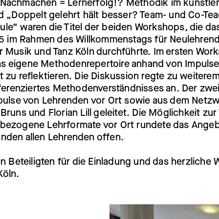
Nachmachen = Lernerfolg!? Methodik im künstle
d „Doppelt gelehrt hält besser? Team- und Co-Tea
le“ waren die Titel der beiden Workshops, die da
025 im Rahmen des Willkommenstags für Neulehrend
 Musik und Tanz Köln durchführte. Im ersten Work
 das eigene Methodenrepertoire anhand von Impulse
 zu reflektieren. Die Diskussion regte zu weiterem
fferenziertes Methodenverständnisses an. Der zw
mpulse von Lehrenden vor Ort sowie aus dem Netz
Bruns und Florian Lill geleitet. Die Möglichkeit zu
bezogene Lehrformate vor Ort rundete das Angeb
nden allen Lehrenden offen.
en Beteiligten für die Einladung und das herzliche
öln.