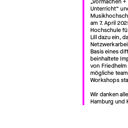
„Vormachen + 
Unterricht“ un
Musikhochschu
am 7. April 2
Hochschule für
Lill dazu ein,
Netzwerkarbeit
Basis eines di
beinhaltete I
von Friedhelm 
mögliche team
Workshops sta
Wir danken all
Hamburg und K