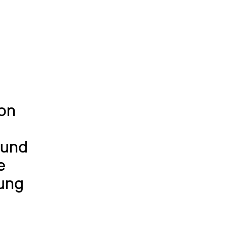
von
 und
e
ung