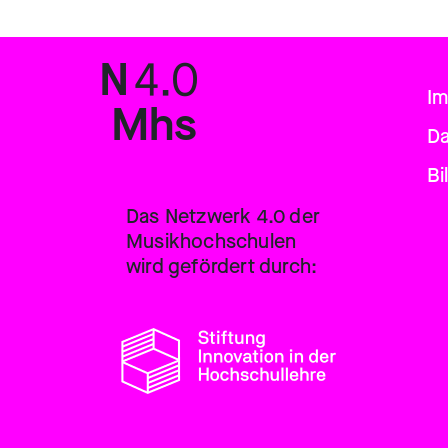
N
4.0
I
Mhs
Da
Bi
Das Netzwerk 4.0 der
Musik­hochschulen
wird gefördert durch: