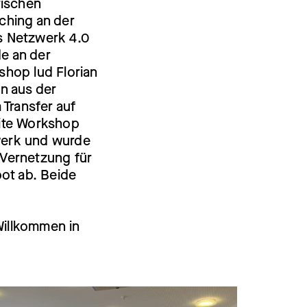
rischen
ching an der
s Netzwerk 4.0
e an der
shop lud Florian
n aus der
 Transfer auf
eite Workshop
werk und wurde
r Vernetzung für
ot ab. Beide
 Willkommen in